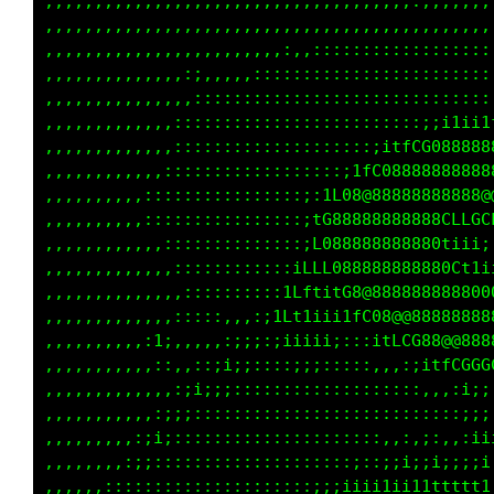
,,,,,,,,,,,,,,,,,,,,,,,,,,,,,,,,,,,,,,,,,,,,,
,,,,,,,,,,,,,,,,,,,,,,,,,,,,,,,,,,,,,,,,,,,,,
,,,,,,,,,,,,,,,,,,,,,,,::::::::::::::::::::::
,,,,,,,,,,,,,,;;,,,::::::::::::::::::::::::::
,,,,,,,,,,,,,,::::::::::::::::::::::::;;;iii1
,,,,,,,,,,,,,::::::::::::::::::;i1tLCGGG00008
,,,,,,,,,,::::::::::::::::::;1fC088@888888888
,,,,,,,,:::::::::::::::;;;itC8888888888888888
,,,,,,,:::::::::::;;;;;;;tG888888888880CCGC08
,,,,,,,::::::::::::;::;;t08888888880Cfi;i1tLf
,,,,,,,:::::::::::::::;108888888888Ci;;;t11i;
,,,,,,,::::::::::::::::f888888888880fi;;tttt1
,,,,,,,,,:::::::::::::iC08888888888800Ctitf1t
,,,,,,,,,,:,::::::::;iLLtL0888888888888800GLL
,,,,,,,,,,:1:,::::;i;;iiii1tCG888888888888888
,,,,,,,,,,:;:,:;ii;;:::;;;:::;1fC008888888888
,,,,,,,,,,,,:;;;;::::::::::::::::;ii1fLCG0000
,,,,,,,,,,:;;;::::::::::::::::::::::,,:::;111
,,,,,,,,:;i;:::::::::::::::::::,:::,,,;:,,:;;
,,,,,,,::::::,,,:::::::::::,:::;:;;;iiii;;:ii
,,,,,,:::::,,,:::::::::::::;;i;iii1111tftffti