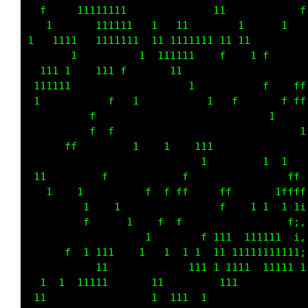
  f    f  11       1 1      f  111           
  ff ff  111111  f       f                   
         1   1         1 1    f     f    ff  
   1   11           1                        
              1   ff    f f  f f             
                     f             111       
               f         1  1           f    
  1 111   1                                  
  1  11    1  f  1         ff f  f      f    
     f           1             f       ff    
                 ff   1 11      f            
11                      1  11   f     1 11 11
 1 11 1          1  111    1  1  1 1  1111111
1 11  1 1          111    1       111 1  1111
              1 111111       1           11  
 1 11111 111  1          1  1   11           
                               1  11111      
          11      1111               1       
          1        111 1    1     1 11111  1 
11  1 1               1   f   11  11111111 1 