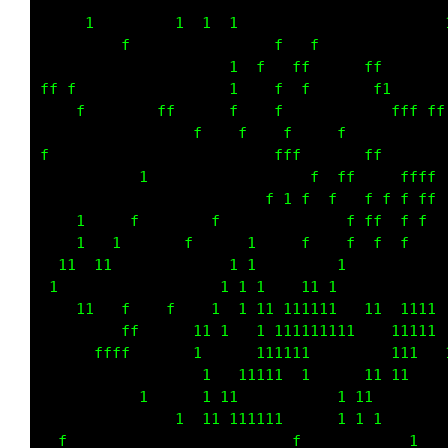
        fff    f      f           ff  f      
            f                             f  
     f  ff                       ffff     f  
  1 f   f                           f     f  
1                   1     f      ff  ff  f  f
       f    1     f     f        f      f    
            11   1             11         f  
           11   1       f    1 11      1 1   
     1                         11   1 1  1   
  11111      1        fff   1    1  11111    
   11             f       1 1      1111111   
               ffff     1        111111   11 
1     1    f f f              11111  1       
 11  1      f      1      1  1       1      1
                    1  11 1   1 1 1      11 1
                     f          111 f       1
1         f        1 111               1     
1 1        11      111111 111   1   f        
       11    111   1111111   1  11111  1  11 
    f          11          1 111111  1   1   