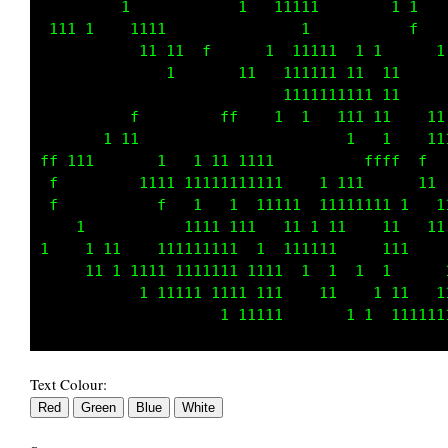
 1  1 1111   1      f              1111111111
   1 1 1          ff        ff    1  1   1111
    1111       1 11                   f   11 
1       fff 1   1    1   1     111           
 1       f   1      111  11111111 11 1 1   1 
         ff          f       11111111  111111
1   1  11   1            111 111   11    1   
 1  11111    1111    1111111111    111111    
   1 11      11 1 1111 1111111 111   1      1
1                  1111111 111111111   11    
1         f        1        11111111      11 
                               1 11111111  11
    1     11     1                         11
11111111 11111  111      1     f           11
Text Colour: