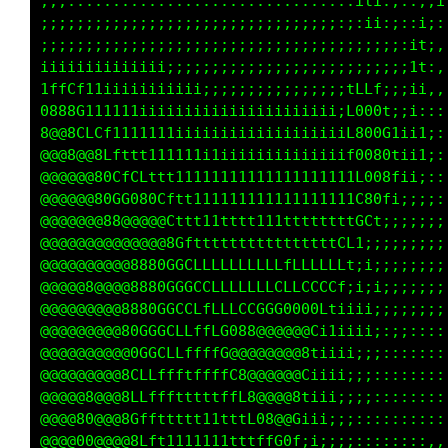
::::::::::::::::::::::::::::::::::::::::,:;;:
:::::::::::::::::::::::::::::::::::::::::;:,,
:::::::::::::::::::::::::::::::;::::::::i;,,,
:::::::::::::::;:;:::::::::::;;;:;;;;:::ti,,,
;;;;;;;;;;;;;;;;;;;;;;;;;;;;;;;;;;;;;;;;1;,,,
;;;;;;;;;;;;;;;;;;;;;;;;;;;;;;;;;;;;;;;;;,,,,
;;i;1iiiLfii;;;;;;;;;;;;;;;;;;;ii;;iii;;i;::,
iiitCLiL8@00C1iiiiiiiiiiiiiiiiiiiiiiiiiii1:::
i1fC0GG8@@@@8G1iiiiiiiiiiiiiiii1f1fff1ft1;,,,
ifGG00@@@8GLt111iiiiii11iiii1t1G8Lt1i;;::::,,
fGG08@@@@C111tLtLCt1111tftftf0Lii;;;;;;;;;::,
0GC0@@@@0t111ttfG80ttff11tLfLLi;;;;;;;;;;;;::
0G08@@@GLfffffLC08880GCCfLGLt;;;;;::::::;;i;:
088@@@8GCCCCCCCCG088@@GGG0fi;;;::::::;;;;;i;:
@88@@@80GGCCCLCCG000888G0f;;;:::::;;;;;:;i;:;
8@@@@00GCLLffLCG08@@@@@8Gi;;;:::::;;;;;:;i;::
8@@@@0CCLftttfL0@@@@@888f;;;;:::;;;;;;::;i;::
8@@@8Cfttt1111tfG@@@@@@8t:;;;::::;;;;::::;i;;
8@@@0fttt111111ttC@@@@@@0Li;::::;;;::::::;;;:
8@@@8Ltt1111iii11tC8@@@@88G;;:;;;:::::,:::;;;
8@@@@0tt11iiiiiii1tfL08008L::::::,::,,,:,,;;;