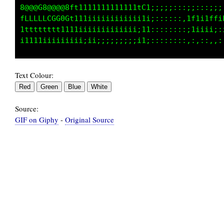
@@@@@8f11iiiiiiiiii1tfCGGGt:::,,,::,,:;,::;ii
G00880tiiiiiii;;;;;;i11ttf1::,,,,,,,,if1iiffi
111t11iii;;;;;;;;;;;;;;;;;;:,,,,,,,,,;i;iiii;
Text Colour:
Source:
GIF on Giphy
-
Original Source