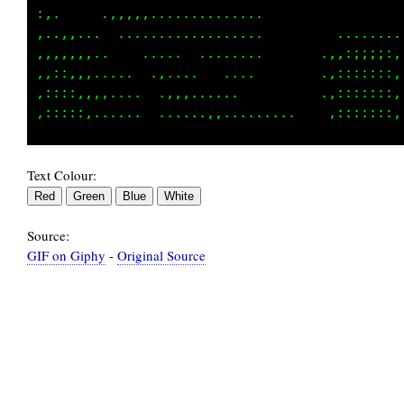
:,.     .,,,,...............                 
,..,,...  ..,...............         ........
,,,,,,,..    .....  ........       .,,:;;;::,
,,:,,,,,....  .,....   ....        .,:::::::,
,::::,,,,....  ...,,.....          .,:::::::,
Text Colour:
Source:
GIF on Giphy
-
Original Source