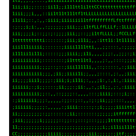
1ti;;;:,::::;1i11ii1i1t1111i1iLCiiii1111iiiii
1ii;ii;;;::::ii11;;ii11tt1i1ttCCttttttttttttf
1iii;;;i,,,::ii11iitttttf1tLLLLLLLLLLLLLLLLLL
i1i1i;::,,,,:ii1t11111111tttfffffffffLfttffff
;;:;;;;i:,,,,ii11ii;;;:;;iii1tfLLLLLLf;:1LLLL
ii;;;;;i;:::;ii;;::;;;;;;i;i;;;1tfLLL;;fCLCLf
1ttttttttttt1;;;:::;;;;;i;;i;;;:;i11i:1t1111i
iii1111ii111;:;::::;;;::;;i;;i11:,,;::;,:;;;;
i111ii1ii1i;::;::::::::;iii1111t:,:;:,,;;;:;i
iiiiiiiiiii;;;;:::::::;i111ti;i;,:;,,::::;;;i
iiiiiiiii1;;;:::::::::;iii1tt1tt::;::::,:;iii
iiiiiii11i;;i:::::::;;:iiii111ii;:::,;:,,;iii
ii;;;i1t1i;1;:;;::::ii;;i11111i:::,:,i:,:iiii
iiiii1iii:i1;:;;:::;i;i;:;ii1i;i;;;i:;;,:iiii
iiiii;::::ii,:::::::;;;;,,,:;;;iiiiii;;:;iiii
:::;;;::::;i,:::,::::::;;,,:;;;;;;;;i;;;:;;;:
;iiii1i;;::;:,,::::::;;:;;::;;;:;;;;;;iiiiii;
i1iiii;;;;;::::::::;i11;:::;;:::;;;;;;;iiiiii
ii;;;;;;;::;;:::::::;;i;:;;;:::;;;;;;;;fffLL;
ii;;;;;;;;;;;;;;;;;;;;;;;;;;::;;;;;;;;:LGCCL,
i;;;;;;;;;;;:;;;;;;;;;;;;;;::;;;;;;;;;:tCLLt,