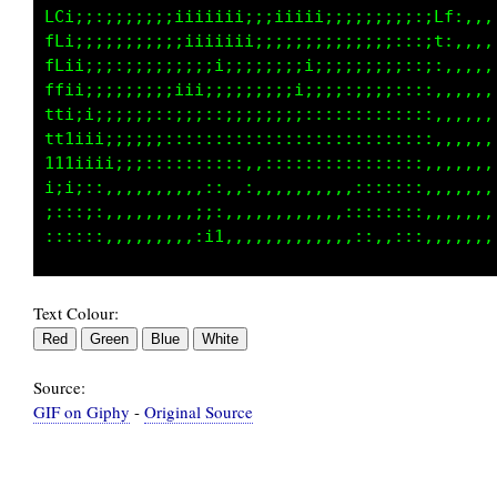
1:;;;;;;;;;;;;;;;;;;;;;;;;;:;;;;;;:::::1Lf1::
f;:;:;;;;;;;;;;;;;;;;;;;;::;;;;;:::;ittftt1tt
Li:;;;;;;;;;;;;;;;;;;;;:::;;;;;;itttftttttttt
f1;:;;;;;;;;;;;;;;;;:;:::;;;;;;;i11111111t11i
ti:;;;i;;;;;;;;;;ii;;i;;iiii;;;;:;i;;;;i11t1i
ti;;;::;;;;;;;i;;;;;iii;;;;;;;::::::::::::::;
1i;;;;::;;;;;;;;;;;;;;;;;;;;;:::::::::::,,,..
ii;;;:::::;;;;;;::;;:;;;;;;;:::::::::::,,,,,,
;:::;,,,,:,:::::;;;;;;;:::::,,,::::::::,,,,,,
Text Colour:
Source:
GIF on Giphy
-
Original Source