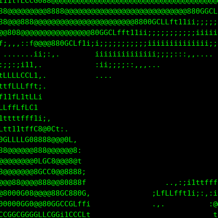
i11tfLCCG088@@@@@@@@@@@@@@@@@@@@@@@@@@@@@@@@@@@@@@@
88@@@@@@@@@8888@@@@@@@@@@@@@@@@@@@@@@@@@@@@880GGCLf
8@@@@@@@@@@@@@@@@@@@@@@@@@@@@@@8800GCLLft11ii;;;;;;
@8GLfLCG8@@@@@@@@@@@@80GGCLfft1iii;;;;;;;;;;;iiiiii
i,.   ..i8@@880GCLf1i;i;;;;;;;;;;;iiiiiiiiiiiiii;;;
.,;;;;;i::;:,.       .iiiiiiiiiiiiiii;;;:::,,,...  
itLLLLCLL;.           ;ii;;;;:::,,....             
tttfLLfff1..          .,..                         
ft1tffttLf;                                        
tLLttffCCt:                                        
;fftfffLt.                                         
ittt1tfffi:,                                       
Cft1i1tLLG88Gt:.                                   
880088888@8@@@@0L;                                 
8@@@@@@@@88@@@@@@@;                                
@@@@@@@@@GCCG@@@880.                               
0@@@@@@@@0CCC8@8008L                              .
@@@@88@@@@888@80008t                  ..,:;i1ttffff
88000GG0@@@@@80GGG0f                tLLLfft1i;::iii
000000GG8@@80GGCGLtt.               ,.          G@@
CCGGCCCCGCLLGGCitttt,                           iLt