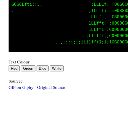
GGGGGCLfti;:                    ,fttt1.;80GGG
:,.                             tLt11i ,00888
                               :fLt11:.C80000
                               :fft1; :8000GG
                               :tt1i,.C000000
                          ....,;11i:;i0000G00
Text Colour:
Source:
GIF on Giphy
-
Original Source