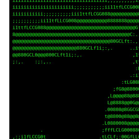
iiiiiiiiiiiiiiiiiiiiiiiiiiiiiiiiii;;;;;;;;;;i
iiiiiiiiiiiiiiiiiiiiii;;;;;;;;;;;ii11tfLCCG00
iiiiiiiiiii;;;;;;;;;;iii1ttfLCGG088@@@@@@@@@@
;;;;;;;;;;ii11tfLLCG008@@@@@@@@@@@8888888@@@@
i1ttfLCCG088@@@@@@@@@@@@@@@@@@@@@@@@@@@@@@@@L
8@@@@@@@@@@@@@@@@@@@@@@@@@@@@@@@@@@@@@@@@@@t 
@@@@@@@@@@@@@@@@@@@@@@@@@@@@@@@@@@@80GCLfti..
@@@@@@@@@@@@@@@@@@@@@@@880GCLf1i;:,.        ,
@@880GCLL@@@800CLft1i;:,.                   ;
:,,.     ;:,..                              :
                                             
                                          .,;
                                       :tCG08
                                    ;fG8@@880
                                   t@@@@88@@@
                                  i@8888@@0C@
                                  t8008@8GGGG
                                  L00G0888@@@
                                 ,C00GG88@@@@
                                 :ttLGCG00008
 .,:;i1fLLGL                     iftt1iG0GfLL