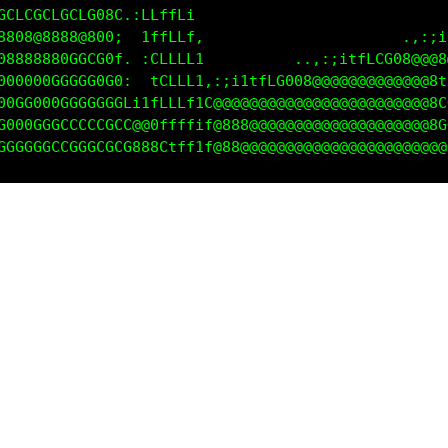
GGLLGGLGCCC080;,i1tti                              
8888888@@@800L ,;;iff,                       .,:;i1
08888880GCCG0G..i1iff;           ..,:;itfLCG08@@@8@
00000000GGG0G0t ,i1tt;.,:;i1tfLG008@@@@@@@@@@@@@8tL
0000000GGGGGGCC1i:it1i08@@@@@@@@@@@@@@@@@@@@@@@@8CG
000GGGGGCCCCCGC88;:ii;088888@@@@@@@@@@@@@@@@@@@@8GG