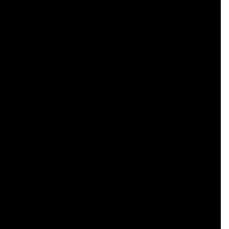
    

    

    

    

    

    

    

    

    

    

    

    

    

    

    

    

    

    

    

    
