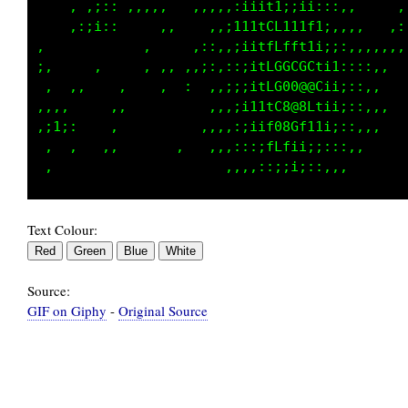
  ,, ,:      ,  ,,,,,::i;:,,::,,   ,,      ,,
   ,,,  :,, ,,,,  ,,,:;11;:::::;:,;,        ,
 ,;i::,           ,,,;1ftii;;;;ft,,        ,,
::::      ,,,     :;;:i1tCfii;;ii:,,,,  , ,,,
,    ,    ,   :, :,::;i1fCLt1ii;::::: ,,,    
  ,,             :,,,;i1tfCLLLfii1::,,,,     
        ,          ,::;1LLG0GC00f1;::,,, ,   
:,     ,,        , ,:::ifLLG88@0fii::,,      
Text Colour:
Source:
GIF on Giphy
-
Original Source