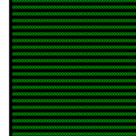
@@@@@@@@@@@@@@@@@@@@@@@@@@@@@@@@@@@@@@@@@@@@@
@@@@@@@@@@@@@@@@@@@@@@@@@@@@@@@@@@@@@@@@@@@@@
@@@@@@@@@@@@@@@@@@@@@@@@@@@@@@@@@@@@@@@@@@@@@
@@@@@@@@@@@@@@@@@@@@@@@@@@@@@@@@@@@@@@@@@@@@@
@@@@@@@@@@@@@@@@@@@@@@@@@@@@@@@@@@@@@@@@@@@@@
@@@@@@@@@@@@@@@@@@@@@@@@@@@@@@@@@@@@@@@@@@@@@
@@@@@@@@@@@@@@@@@@@@@@@@@@@@@@@@@@@@@@@@@@@@@
@@@@@@@@@@@@@@@@@@@@@@@@@@@@@@@@@@@@@@@@@@@@@
@@@@@@@@@@@@@@@@@@@@@@@@@@@@@@@@@@@@@@@@@@@@@
@@@@@@@@@@@@@@@@@@@@@@@@@@@@@@@@@@@@@@@@@@@@@
@@@@@@@@@@@@@@@@@@@@@@@@@@@@@@@@@@@@@@@@@@@@@
@@@@@@@@@@@@@@@@@@@@@@@@@@@@@@@@@@@@@@@@@@@@@
@@@@@@@@@@@@@@@@@@@@@@@@@@@@@@@@@@@@@@@@@@@@@
@@@@@@@@@@@@@@@@@@@@@@@@@@@@@@@@@@@@@@@@@@@@@
@@@@@@@@@@@@@@@@@@@@@@@@@@@@@@@@@@@@@@@@@@@@@
@@@@@@@@@@@@@@@@@@@@@@@@@@@@@@@@@@@@@@@@@@@@@
@@@@@@@@@@@@@@@@@@@@@@@@@@@@@@@@@@@@@@@@@@@@@
@@@@@@@@@@@@@@@@@@@@@@@@@@@@@@@@@@@@@@@@@@@@@
@@@@@@@@@@@@@@@@@@@@@@@@@@@@@@@@@@@@@@@@@@@@@
@@@@@@@@@@@@@@@@@@@@@@@@@@@@@@@@@@@@@@@@@@@@@
@@@@@@@@@@@@@@@@@@@@@@@@@@@@@@@@@@@@@@@@@@@@@