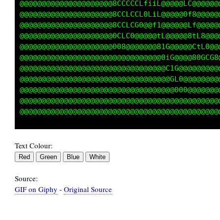
@@@@@@@@@@@@@@@@@@@8CCLCCLL@LiiL@@@@@LC@@@@@@
@@@@@@@@@@@@@@@@@@@0CCLCCL0@@LiL@@@@@0f8@@@@@
@@@@@@@@@@@@@@@@@@8CCCLCC0@@@@f1@@@@@@Lf@@@@@
@@@@@@@@@@@@@@@@80CCGG08@@@@@@@tL@@@@@8tL8@@@
@@@@@@@@@@@@@@@@8888@@@@@@@@@@@81G@@@@@CtL0@@
@@@@@@@@@@@@@@@@@@@@@@@@@@@@@@@@0iG@@@@80GCG8
@@@@@@@@@@@@@@@@@@@@@@@@@@@@@@@@@C1G@@@@@@@@@
@@@@@@@@@@@@@@@@@@@@@@@@@@@@@@@@@@GL0@@@@@@@@
@@@@@@@@@@@@@@@@@@@@@@@@@@@@@@@@@@@000@@@@@@@
@@@@@@@@@@@@@@@@@@@@@@@@@@@@@@@@@@@@@@@@@@@@@
Text Colour:
Source:
GIF on Giphy
-
Original Source