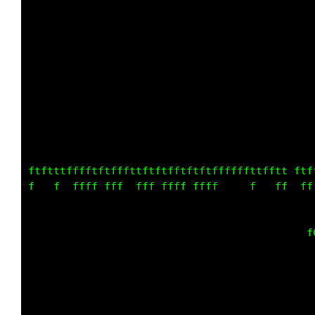
         ff      f          f       ff       
        fttff    ff        ffff   ffff     ff
                                             
                                             
                                             
                                             
                                             
                                             
                                             
                                             