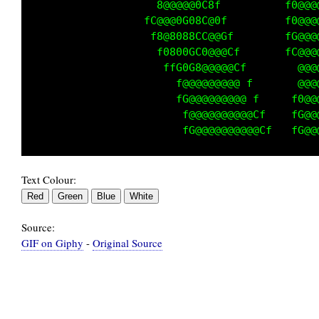
                 fC8@@8GCG0@@0f         f8@@@
                  f  G00G8@@@8f          @@@@
                    ff@@@@@@@@Cf         @@@@
                     fG@@@@@@@@ f        @@@@
                      f8@@@@@@@@ f       @@@@
                      fC@@@@@@@@@ f     f@@@@
                       f0@@@@@@@@@ f    f8@@@
                         @@@@@@@@@@Cf   fG@@@
Text Colour:
Source:
GIF on Giphy
-
Original Source