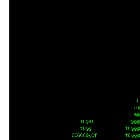
                                             
                                             
                                             
                                             
                                             
                                             
                                             
                                             
                                             
                                             
                                             
                                             
                                             
                                             
                        fCG                 f
                        f8@0f              fG
                       CfG8@              f8@
                  fC08@8@8G0Gf           f0@@
                 fG@@@@0G88 0f            @@@
                 f@@@@G8@0f0@ f         f0@@@