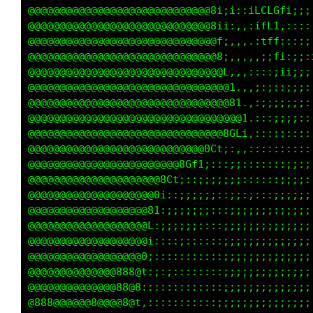
@@@@@@@@@@@@@@@@@@@@@@@@@@@@@@@@@@@@@@@@@@@@@
@@@@@@@@@@@@@@@@@@@@@@@@@@@@@@@@@@@@@@@@@@@@@
@@@@@@@@@@@@@@@@@@@@@@@@@@@@@@@@@@@@@@@@880Lf
@@@@@@@@@@@@@@@@@@@@@@@@@@@@@@@@@@@@@@@@@8Gt:
@@@@@@@@@@@@@@@@@@@@@@@@@@@@@@@@@@@@@@@8C1i11
@@@@@@@@@@@@@@@@@@@@@@@@@@@@@@@@@@@@@@01iiii1
@@@@@@@@@@@@@@@@@@@@@@@@@@@@@@@@@@@@@0i;ii11t
@@@@@@@@@@@@@@@@@@@@@@@@@@@@@@@@@@@@0;:ii11t1
@@@@@@@@@@@@@@@@@@@@@@@@@@@@@@@@@@@0;;ii;iiii
@@@@@@@@@@@@@@@@@@@@@@@@@@@@@@@@@@81:ii:;iii1
@@@@@@@@@@@@@@@@@@@@@@@@@@@@@@@@@8G1:;:;ii;i;
@@@@@@@@@@@@@@@@@@@@@@@@@@@@@@@@@@811::;ii;::
@@@@@@@@@@@@@@@@@@@@@@@@@@@@@@@@@@08L,::::::1
@@@@@@@@@@@@@@@@@@@@@@@@@@@@@@@@@@@0;::i;:,;t
@@@@@@@@@@@@@@@@@@@@@@@@@@@@@@@@@@L::ttt11ii;
@@@@@@@@@@@@@@@@@@@@@@@@@@@@@@@@8t;;;CCtC0f;;
@@@@@@@@@@@@@@@@@@@@@@@@@@@@@@@811i:;G0C0811t
@@@@@@@@@@@@@@@@@@@@@@@@@@@@@@@f1ff;,C0GG0LL0
@@@@@@@@@@@@@@@@@@@@@@@@@@@@@Gf1ffft:tCG00800
@@@@@@@@@@@@@@@@@@@@@@@8@@Gfi:,:ffftii;1L0800