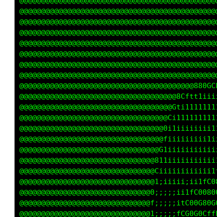
@@@@@@@@@@@@@@@@@@@@@@@@@@@@@@@@@@@@@@@@@@@@@
@@@@@@@@@@@@@@@@@@@@@@@@@@@@@@@@@@@@@@@@@@@@@
@@@@@@@@@@@@@@@@@@@@@@@@@@@@@@@@@@@@@@@@@@@@@
@@@@@@@@@@@@@@@@@@@@@@@@@@@@@@@@@@@@@@@@@@@@@
@@@@@@@@@@@@@@@@@@@@@@@@@@@@@@@@@@@@@@@@@@@@@
@@@@@@@@@@@@@@@@@@@@@@@@@@@@@@@@@@@@@@@@@@@@@
@@@@@@@@@@@@@@@@@@@@@@@@@@@@@@@@@@@@@@@@@@@@@
@@@@@@@@@@@@@@@@@@@@@@@@@@@@@@@@@@@@@@@@@@@@@
@@@@@@@@@@@@@@@@@@@@@@@@@@@@@@@@@@@@@@@@@@@@@
@@@@@@@@@@@@@@@@@@@@@@@@@@@@@@@@@@@@@@@@@@@@@
@@@@@@@@@@@@@@@@@@@@@@@@@@@@@@@@@@@@@@@@@@@@@
@@@@@@@@@@@@@@@@@@@@@@@@@@@@@@@@@@@@@@@@@@@@@
@@@@@@@@@@@@@@@@@@@@@@@@@@@@@@@@@@@@@@@@@@@@@
@@@@@@@@@@@@@@@@@@@@@@@@@@@@@@@@@@@@@@@@@@@@@
@@@@@@@@@@@@@@@@@@@@@@@@@@@@@@@@@@@@@@@@@@@@@
@@@@@@@@@@@@@@@@@@@@@@@@@@@@@@@@@@@@@@@@@@@@@
@@@@@@@@@@@@@@@@@@@@@@@@@@@@@@@@@@@@@@@@@@@@@
@@@@@@@@@@@@@@@@@@@@@@@@@@@@@@@@@@@@@@@@@@@@@
@@@@@@@@@@@@@@@@@@@@@@@@@@@@@@@@@@@@@@@@@@@@@
@@@@@@@@@@@@@@@@@@@@@@@@@@@@@@@@@@@@@@@@@@@@@
@@@@@@@@@@@@@@@@@@@@@@@@@@@@@@@@@@@@@@@@@@@@@