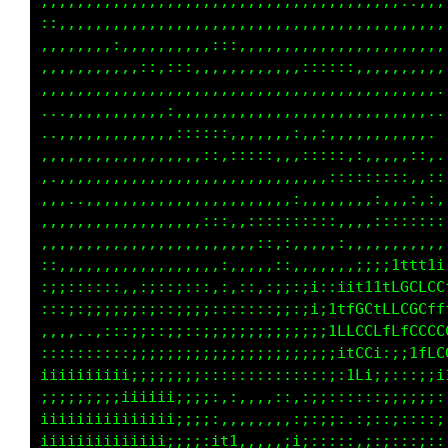
,,,,,,,,,,,,,,,,,,,,,,,,,,,,,,,,,,,,,,,,::,,,
,:,,,,,,,,,,,,,,,,,,,,,,,,,,,,,,,,,,,,,,,,,,,
,,,,,,,,:,,,,,,,,,,:::,,,,,,,,,,,,,,,,,,,,,,.
,,,,,,,,,,,::,::;,,,,,,,,,,,,::::::,,,,,,,.. 
,,,,,,,,,,,,,,,,,,,,,,,,,,,,,,,,,,,,,,,,..   
...,,,,,,,,,,,:,,,,,,,,,,,,,,,,,:,,,,,,.    .
..,,,,,,,,,,,,,:::::,:,,,,,,::,:,,,,,,,,....,
,,,,,,,,,,,,,,,,,,::,::::,,,,:::::,:,,,,,..,:
,,,,,,,,,,,,,,,,,,,,,,,,,,,,,,,,:::::::::,,.,
,,,..,,,,,,,,,,,,,,,,,,,,,,,:,,,,,,,,,,,,,,,,
,,,,,,,,,,,,,,,,,,:::,,::::::::::,,,,::::::::
,,,,,,,,,,,,,,,,,,,,,,,,::::,,,,,:,,,,,,,,,,,
::,,,,,,,,,,,,,,,,,,::,,,,::,,,,,,:;i;;itttt1
:;;::::::,,,;::;:::,:,::,:;;:;i::iittitfCCLLC
:::;:;;;;;;::::;;;;:::::::;;:;i;1ttGGftCL0GLf
,,,...,:::;;::;;::;;;;;;;;;;;;;;iLLCLLfffLCLC
::::::::::;;;;;;;;;;;;;;;;;;;;;;;i1fCf::;;tfL
iiiiiiiii;;;;;;;;;::::::::::::::::;Lt;;;::;;;
;;;;;;;;iiiiiii;;;;:,:,,,,::,:;:;;::::::;;;;;
iiiiiiiiiiiiiii;;;;:,,,,,,,,:;::;:,.;::;::::;
iiiiiiiiiiiiii;;;;:it1,,,,,:ii;::::,,;:;:::;: