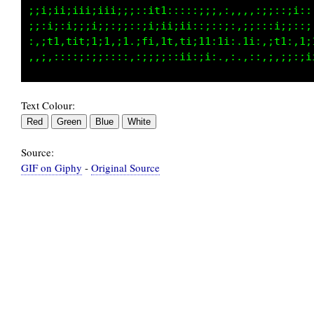
;ii;ii;iii;;ii;;;::it1::::,;;i:::,,,:;;:::;;:
;;:i;:i;:;ii;:;;::;i;ii;ii;:;::;;:;;::,i::::;
::;tt,ti1;1;1.;1.;fi,1t,ti;1t:ii:.1i,,;t1:,1;
Text Colour:
Source:
GIF on Giphy
-
Original Source