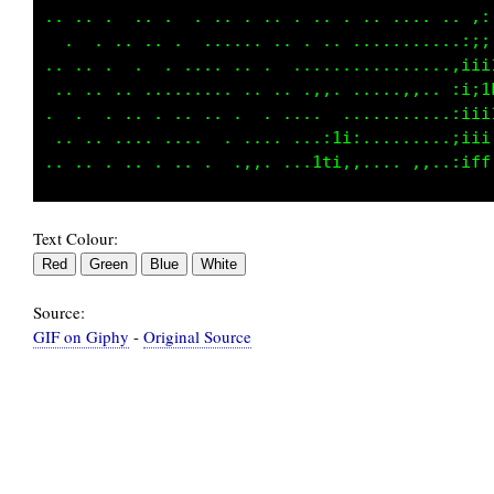
. .  .......  . .. .. .. ... .  . .  .  . ,;;
.. .. .. .  .  .  . ..    ... .. .  . .. ,i1t
. .  . ..  . .. .. ...... .. .. .  ..,..,iiff
.. .. .. .. .... .. .... .  . .. .. .,, :1i11
. . .. .. .. .. . .. .  . .  .  . .. .,:1i;;;
.. .. ....  . .. . .. .. .  . .......,iffff1i
Text Colour:
Source:
GIF on Giphy
-
Original Source