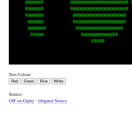
     @@@@@@8          @@@@@@@@@@@@@@@@@@@@@8 
     8@@@@@8          8@@@@@@@@@@@@@@@@@@@@8 
     8@@@@@@           @@@@@@@@@@@@@@@@@@@@  
      @@@@@@           8@@@@@@@@@@@@@@@@@@8  
      @@@@@@8           8@@@@@@@@@@@@@@@@8   
       888@@              8@@@@@@@@@@@88     
                              88888          
                                             
Text Colour:
Source:
GIF on Giphy
-
Original Source