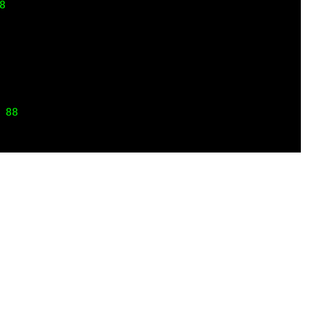
    

    

    

    

    

    

    

88  
