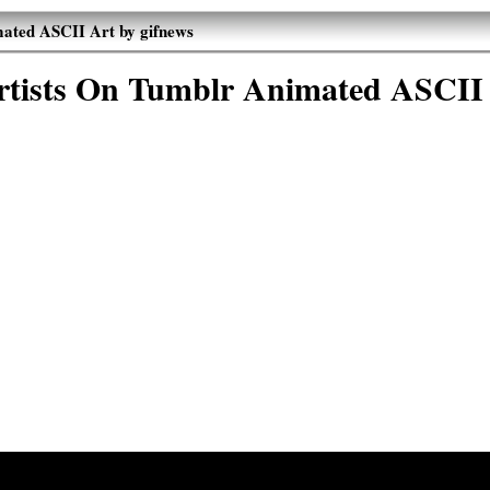
mated ASCII Art by gifnews
Artists On Tumblr Animated ASCII 