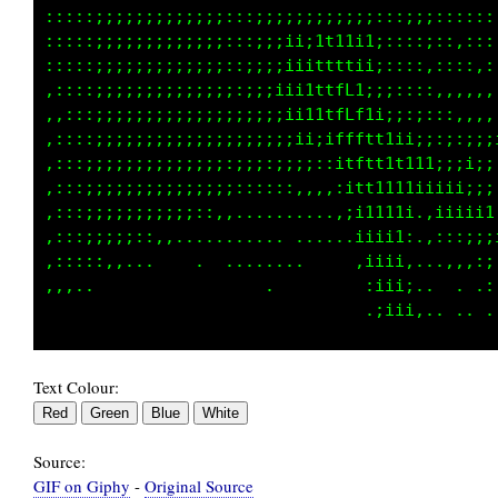
:::::::;;;;;;;;;;;;;;;;;;111i::::::::::::,,::
:::::::;;;;;;iiii;;;;;;;:1i;;;:::::::::::::::
::;;:::;;;;;iiiiii;;;;:,iti::;;::::::::::::::
::;;:::;;;;;;;ii;;;;;;:;Lti:::::::,,,,,,,,,,:
::;;::::;;;;;;;;;;::;:,tLt1i;:,,,,,,,,,,,,,,:
::;;;::::::::::::::,,,.ift1111i;:,,,,,,,,,,::
::;;::::,,,,,,,,,,.....,i1111111i;;::,,,,,,::
::;:::::::,,,,...  .... :ii1111,...,,,:::,.,.
:;;;;::,,...            .:ii11;..............
:::,,...                 .;1i1;.........,::::
..                        .i11i,......,;11111
                           ,i11i,,,:iii11ttff
Text Colour:
Source:
GIF on Giphy
-
Original Source