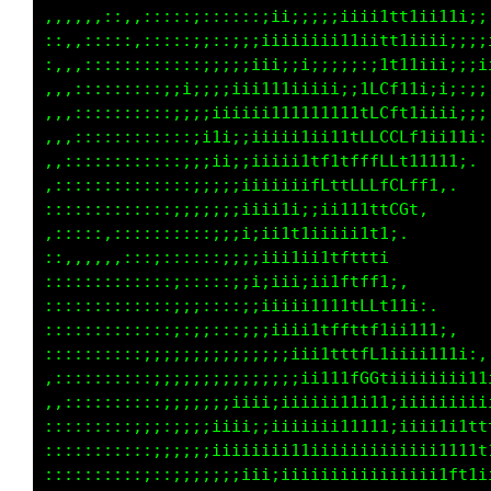
:,,,,,::,,::::::::::::;;;;:;;;;;;;i1t1i11t1i;
::,,::::::::::::;::;;;;;;;;;;;;i;;111iiiii;;i
::,,::::::::::::::;;;;;;;;;;:;;::;i1iiiii;;;i
,,,:::::::::;;i;:;;;;iiii;;;;;::itf1ii;;i;;;i
,,:::::::::::;;;;;ii;iiiiiiiii;;itt1ii;;ii;;i
,,:::::::::::::;i1i;;ii;;ii;;iii11tftiii;i1ii
,,::::::::::::;;;ii;;;;;i;i11iiii1;:;iiii1tii
,:::::::::::::;;;;;;;iiii;i1t1i111;,..:;iff1i
:::::::::::::;;;;;;;;;iiii;;;;iiii111;,..;tt1
::::::,:::::::::;;;;i;;ii1ii;i;;;ii1ttti:. ,;
::,:,,,,:::;;:::::;;;;;iiiiii1111111tttttt1:.
:::::::::;;;;;;;:::;iiii;;;;i1ttt11tfffLffLCf
::::::::::::;;;;;::;;iiiiiiiiii1tti1tfffLLfff
:::;::::::::;;;;;;;;;iii1i111t1111ii11ttfCCfL
:::::::::;;;;;;;;iiiiiiiii111tt1tf1i11111tLfi
,:::::::::;;;;;;;iiiii11111tfftfGCftt11f1;,  
,,:::::::::;;;;;;;iiii11tttffttt1fLffLti. .,,
:::::::::;;;;;;;;iiiiii11tttftfLCLCLfi. ,::::
:::::::::::;;;;;;iiiiiii1tfttttfLLL;  ,:;;:::
::::::::::;::;;;;;;;iii;ii1111ttfLfi;:::::::;