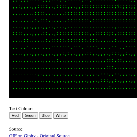
,,:,,,,,,::::,,,::::,,,,,::::::::::::;i:;;:;;
,,,,,,,,::::,,:,,,,:::::::::::;::::::::::;::;
,,,,,,,,:,:::,,,,,,,::::::::,::::::::::::::::
::::,,,,,,,,,:,,:::,:::::::::::::::::,:::::::
::::,,,,,,,:::,,:::::::::::::,:::::;:,:::::::
,,,,;:,,,,,,:,:::::::::::::,:::,,,,,,:,,,,:::
,,,,,:,,,,,,,,:::::::,:::,,:::,,,,,,::,,,,:::
...,,,,,,,,,,,,,,,:,:,,,,,,::,,,:,,,:::,,:,,,
,.,.,,,,,.,,,,,,:,,,,,,,,,,,,,,,,,:::,::,,,,,
...,,.,,,,,,,,,,,,,,,,,,,,,,,,,,,,:::,,,,,,,,
.........,,,,,,,,,,,,,,,,,,,,,,,:::,,::,,,,,,
..........,..,,,,,,,,,,,,,,,,,,,:::,,:,,,,,,,
Text Colour:
Source:
GIF on Giphy
-
Original Source