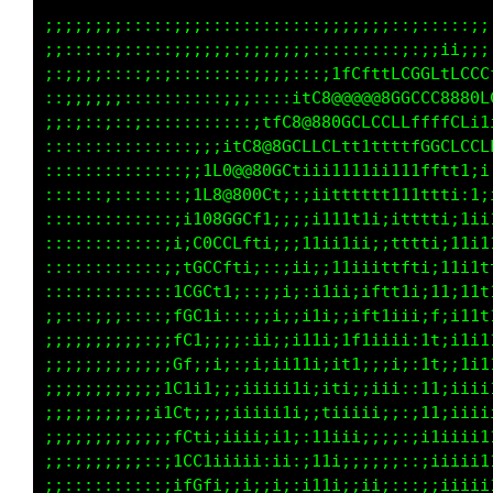
;;;;;;;;;;;;;;;;;;;;;;;;;;;;;;;;;;;::;;:::;;:
;;;;;;;;;;;;:::;;;;;;;;:;:;;::::::::;::;i;;;i
;;;;;;;;;;;;;;;;;;;;;;;;;;:::ift11itCCLfLLCGC
;;;;;;;;;;;;;;;;;;;;;;;::;1L0@@@@80GGCC08@8GC
;;;;;;;;;;;;;::;;;::::;1fG8@@0GCCGGLLftLGLtit
;;;;;;;;;;;::;;:;;;i1C000GCCCfftttffL8GG0GCLL
;;;;;;;;;;;::::i11f0@@8GLtiii111111tfLLf1ii1f
;;;;;;;;;:;;;:i11G8800C1;;;ittttt111ttt;ii1f1
;;;;;;;;;;;;:;iiC80GGLi;;ii1111i;;1ttt;i11tii
;;;::::::;;;:;if0G0Cf1;;;ii;iii;;11tt;i1i11i1
;;;:::::::;;:;tCGGL1;::;i;:iiii;11t1;iti1t111
;;;;;;::;::;:iLGGti::;;i;;iii;itt1i;;t;i1t111
;;;;;;;;;;;:;tGG1;::;;i:;i1i:;t1i;i;ti;11t1i1
;;;;;;;;;;;;it01;;;;ii;;i1i;it1i;i;;f;;1i1111
;;;;;;;;;;;;iGt;1i;ii;;i1i;it1;;;i:it;;iii111
;;;;;;;;;;;;1C1i1;;ii;i11:iti;;;i;,it;;;ii11i
;;;;;;;;;;;i1Ct;;;iii;i1;;ti;iii;;:i1i;iiiii;
;;;;;;;;;;;i;fC1;iiii;1;:11iii;;;;:;1i;;iii1i
;;;;;;;;;;;;;tCCti;i;:i::1iii;;;;::;iiiiii111
;;;;;;:;;;;:;ifGCi;;;:;:;11i;;;;;:,::;;;iii11