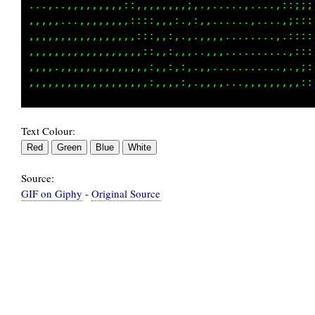
,,,...,,,,,,,,,:,,,,,,,,:,,.......,....,::;;;
,,,,,,.,,,,,,,,,::,,,,,:.,,,,,,,..,.....,;:;;
,,,.,,,,,,,,,,,,,:::,,::.,..,,.........,.::::
,,,,,,,,,,,,,,,,,,::,,:,,,.,,.....,....,.,;::
,,,,,,,,,,,,,,,,,,,:,,:,:,.,,,..........,.:;:
Text Colour:
Source:
GIF on Giphy
-
Original Source