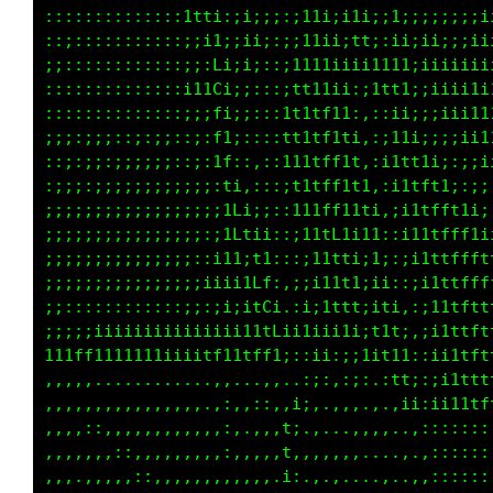
;;:::::::::::;1tGt:;;;::i1i;;ii;;ii:;;;;;;iii
::::::::::::::i;iLi;;::;11ii;;t1,;1;;;;;;;iii
::::::::::::::;;,t1;;::i111iiiii111;;i;;;;iii
;;::::::::::::;iif1;:::1t1t1i;:;ttti;;iiiiii1
;:;:::;;::::;:;i;1t;::;t1tf11i,,:;i;;;;;iii11
;;;;;;;;;;;;:;:::;f:::it1tff11:,,;ii;;;;;ii11
;;;;;;;;;;;;;;;;;:ti::it1tfftti.;i111i;::;;ii
;;;;;;;;;;;;;;;;;;;t::;t1tfft1f:,:;ittti;::;;
;;;;;;;;;;;;;;;;;;;tfi:it1fLt1tt:,:i1tffti;;;
;;;;;;;;;;;;;;;;;:ifff1;11tLtiit;::;i1tfff1i;
;;;;;;;;;;;;;;;;;;iiiiti;11tfi;ii:::i11tffft1
;;;;;;;;;;;;;;;;i1;111fL:ii1t1:;i;:::i11tffff
;;;;;:::::::::;i;;iiii1Li;it11tfii1;:;i1ttftf
;;;;;;;;iiiiiii1iiiii11tt1;111t;11t1::;i1tfft
i11ffttt11111111tLtttfLfi;i;:;;i;;tti,;i1ttft
,,,,,............:,,,,:::;;:,:;:..:t1::;i1tft
,,,,,,,,,,,,,,,,,,,::,;Gf,,,,,,.,,.,i;:i11ttf
,,,::,,,,,,,,,,,,,:,,.;1,.,,...,,,,..:::::::;
,,,,,,,::,,,,,,,,,:,,,:;.,,,,,......,.,::::::
,,,,,,,,,::,,,,,,,:,,,,;,.,,........,,,::::::