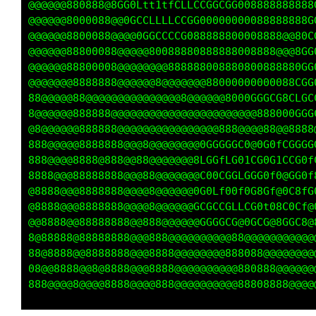
@@@@@@880888@8GG0L11ttLCCLCCGGCGG008888888888
@@@@@@880008@@@0GCLfffLLCGG08800000088888888G
@@@@@@8800008@@@@8GCCCGCG0888888800088888@@0C
@@@@@@88800088@@@@@80008808888808808888@@@8GG
@@@@@@88880008@@@@@@@@8888880808000088888@0GG
@@@@@@@8888888@@@@@@8@@@@@@@88000000000088CGG
88@@@@@8@@@@@@@@@@@@@@@@8@@@@@@8000GGGCG8CLGC
@@@@@@@888@888@@@@@@@@@@@@@@@@@@@@@@8880000GG
@88@@@@@888888@@@@@@@@@@@@@@@8888@@@@88@@8888
888@@@@@8888888@@88@@@@@@@@0GGGGGCG@0G0fCGGGG
888@@@@8888@888@@88@@@@@@@0LG0fLG01CG0G1CCG0f
8888@@@88888888@@@88@@@@@@@C08CGGLGGG0f0@G00f
@8888@@@8888888@@@88@@@@@@0G0ff00f0G0GL@0G8fG
@88888@@8888888@@@@8@@@@@@GGGCGGLLCC0108C0Cf@
@@8888@@88888888@@888@@@@@@GGGGCG@0GCG@8GGC0@
8@88888@88888888@@@888@@@@@@@@@@88@@@@@@@@@@@
88@8888@@8888888@@@8888@@@@@@@@888888@@@@@@@@
08@@8888@@8@8888@@@8888@@@@@@@@@@888888@@@@@@