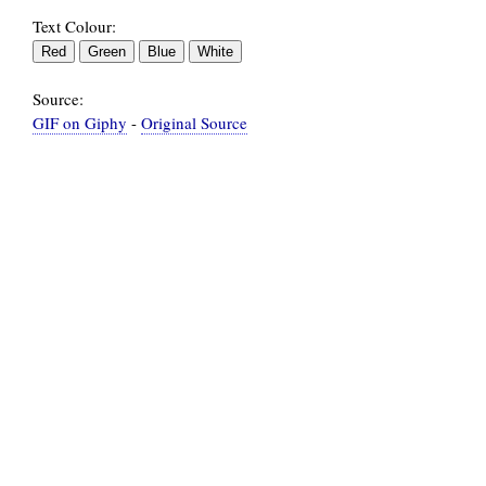
Text Colour:
Source:
GIF on Giphy
-
Original Source