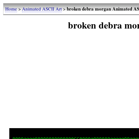
broken debra morgan Animated AS
Home
>
Animated ASCII Art
>
broken debra mo