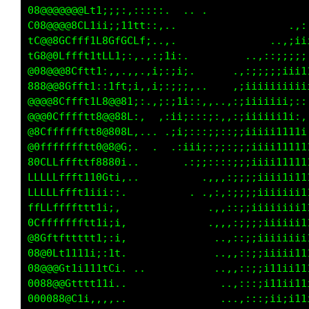
08@@@@@@@@8Ltiiiii:::::,........             
C08@@@@@@@8L1i;;;:,,:::,........            .
tLG88@@@@0Cf1:::,,,::::,,.....               
1tLG8@8Cffft11tfGLLCCt;;;;,..              .,
CCC08880G@0tt08GCL1;:i;;;;;,          ...,:;;
888G0@@@@8CttC1:,,...:i:;;;:.     ..,::;;;;;;
@@088@@@8Cffti,.,:;;,.::;ii::,.. ..:;iiiiiiii
@@0@@@@8CffftiifG8@C: .:ii::::;:,,,;;iiiiiiii
@@@@@8Cffffftf@@@@0f,  .:i;:::i;::;;iiiiii1i;
@@@@8ftffffftf@80GCi..   ,;ii;;;::;;iiiiii11i
@@@@@Gfffffftt88GCL:      .,::::::;;;iiiiiii1
@@@0GCLLLffftt8@Ct;..        .,,,:;;;;iiiiii1
@8CffLLLLfftt1LL;:,...    .   ,,,:;;;;;iiiiii
LLfLLLLLfffft1ii;:,.          .,,:;;;;;;iiiii
GLLLLLLfffLfttt1i;,           ..,::;;;;;;;iii
@0LfLLLfffffftt1i:;,           .,::;;;;;;;;ii
8@8GLfffffttttt1;;i.           ..,:;;;iii;iii
08@@0Ltffti;111;it;.            .,::;;iiiiiii
008@@8Ltfti;i11i;;..            ..,,:;iii;i11
00008@8t1ff;;i,,,.,.            ..,,::;ii;i1i