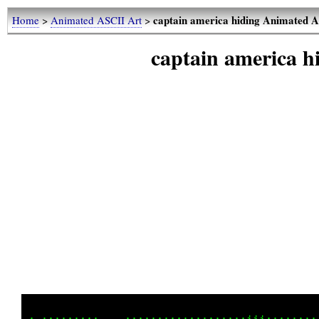
captain america hiding Animated 
Home
>
Animated ASCII Art
>
captain america 