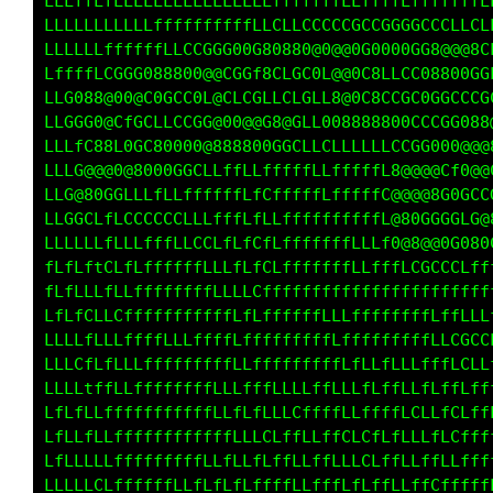
LLLLLLLLLLLLLLLLLLLLLLLLffffffffffffffffffLLL
LLLLLLLLLLLLfffLfffffLLLLLCCCCCCCCGGGGCCCLCLL
LLLLffffffffLLCGGGG00G80880@0@@0C0000G08@@@8C
LffffLCCGG088800@@CCGf8CLGC0L@@0C8LLCL08800GG
fLG088@00@C0GCC0L@CLCGLLCLGLL8@0C8CCGG0GGCCCG
LCGGG8@CfGCLLCCGG@00@@G8@GLL00888880CffLCCC0@
LLftC88L0GC00000@888000GGCLLCLLLLLLLLtC0GG@@@
LLfG@@@0@8800GGCLLLLffffffffffffffL8@@@@Cf0@@
LfG@80GGLLLLLLffffffLfCLffffLLffffC@@@@8G0GCG
fLGGCLfLCCCLCCLLLfffLfLLffffLffffLC@80GGGGLG@
LLLLLLfLLLfffLLCCLfLfCfLfffffLfffff0@8@@0G080
fLfLftCLfLffffffLLffLfCLffffLLffffffLCGCCCLff
fLfLLLLLLffffffffffLLCfffffffffffffLLffffffff
LLLfCLLCfffffffffffLfLfLLffffffffffLLffLffLLL
LLLLfLLLffLLLffffffLfffLLffffffffffffffLLCCCC
LLLLfLfffffLLfffffLLLffffffLLfLfLLfffffffLCLL
LLLftfffffffffffffLLffLLLLLffLCLfffffffLffLLL
LfLfLLfLffffffffffLfLfLLLCffffCLffffLLLLfCLLL
LfLLffLLLffffffffffLLLCLffLLffCfCfLfLLLfLCfff
LfLLLfffffffffLLLLfLLfLffLLfffLLCLffLLffLLfff
fLLLLCLffffffffLLfLfLffffLLffLLfLffLLffCfffff