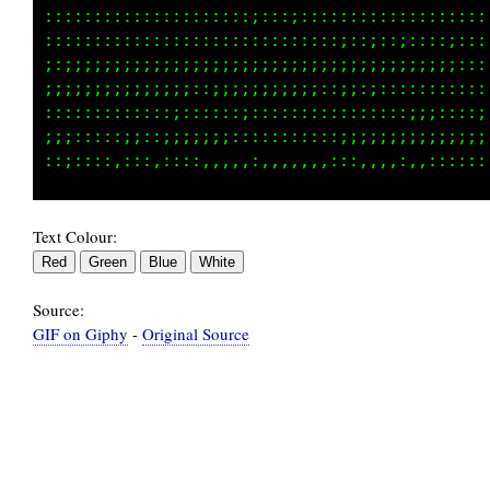
::::::::::::::::;1;;;;::;::::::;1  i:::::::;;
::::::::::::::::::::;:::;:;::::::::::::::::::
:::::::::::::::::::::::::::::;::;;::;::::;::;
;;;;;;;;;;;;;;;;;;;;;;;;;;;;;;;;;;;;;;;;;::::
;;;;;;;;;;;;;;::;;;;;;;;;;;:::;;:;::::;:::::;
::::::::;:::;;:;:;:;;:::::::::::::::;;;::::;;
Text Colour:
Source:
GIF on Giphy
-
Original Source