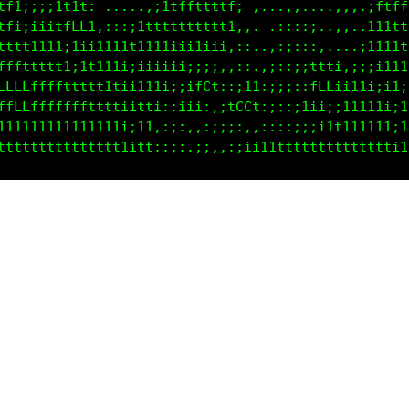
tf1;;;;1t1t: .....,;1tffttttf; ,...,,....,,,.;ftfff
tfi;iiitfLL1,:::;1tttttttttt1,,. .::::;..,,..111ttt
tttt1111;1ii1111t1111iii1iii,::..,:;:::,....;1111tt
fffttttt1;1t111i;iiiiii;;;;,,::.,;::;;ttti,;;;i111i
LLLLffffttttt1tii111i;;ifCt::;11:;;;::fLLii11i;i1;1
ffLLfffffffttttiitti::iii:,;tCCt:;::;1ii;;11111i:1t
111111111111111i;11,:;:,,:;;;:,,::::;;;i11111111;1t