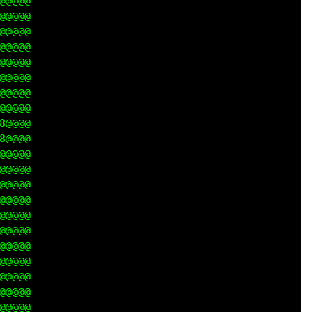
@@@@

@@@@

@@@@

@@@@

@@@@

@@@@

@@@@

@@@@

@@@@

@@@@

@@@@

@@@@

@@@@

@@@@

@@@@

@@@@

@@@@

@@@@

@@@@

@@@@

@@@@
