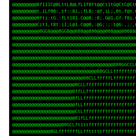
@@@@@@@@@8f111C@8LttL8@LfL1f8ft@@Ct1tG@CtC@Ct
@@@@@@@@@t.iLf00:,tf::8i,;fL8::@f,iL;,0t.f@t.
@@@@@@@@@0fti:tG.:fLt181.C@@8::8;.G@1.Gf.f8i.
@@@@@@@@@Cit1,t8t:i1;L@1.C@@0,:@G;:;:t@G:,;:,
@@@@@@@@@@0GG8@@@8GG8@@808@@800@@@008@@@80088
@@@@@@@@@@@@@@@@@@@@@@@@@@@@@@@@@@@@@@@@@@@@@
@@@@@@@@@@@@@@@@@@@@@@@@@@@@@@@@@@@@@@@@@@@@@
@@@@@@@@@@@@@@@@@@@@@@@@@@@@@@@@@@@@@@@@@@@@@
@@@@@@@@@@@@@@@@@@@@@@@@@@@@@@@@@@@@@@@@@@@@@
@@@@@@@@@@@@@@@@@@@@@@@@@@@@@@@@@@@@@880GGCCL
@@@@@@@@@@@@@@@@@@@@@@@@@@@@@@@80GCLLffffffff
@@@@@@@@@@@@@@@@@@@@@@@@@@80CLLfffffLffffffff
@@@@@@@@@@@@@@@@@@@@@@@0CLLffffffffffffffffff
@@@@@@@@@@@@@@@@@@@@@@8ffLLffffffffffffffffff
@@@@@@@@@@@@@@@@@@@@@@8fLLfffffffffffffffffff
@@@@@@@@@@@@@@@@@@@@@@@fLLfffffffffffffffffff
@@@@@@@@@@@@@@@@@@@@@@@CtLfffffffffffffffffff
@@@@@@@@@@@@@@@@@@@@@@@81fLLfffffffffffffffff
@@@@@@@@@@@@@@@@@@80GCLft1ttfffffffffffffffff
@@@@@@@@@@@@@@8GLfffffffLLfftttttffffffffffff