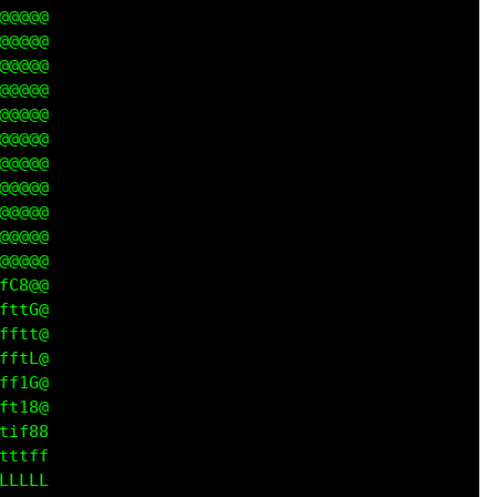
@@@@

@@@@

@@@@

@@@@

@@@@

@@@@

@@@@

@@@@

@@@@

@@@@

@@@@

C8@@

ttG@

ftt@

ftL@

f1G@

t18@

if88

ttff

LLLL
