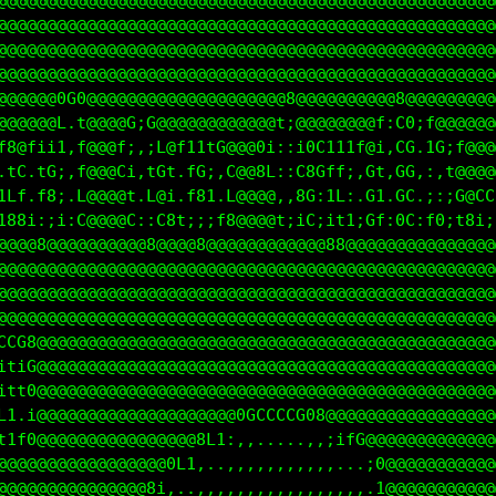
@@@@@@@@@@@@@@@@@@@@@@@@@@@@@@@@@@@@@@@@@@@@@@@@@@@
@@@@@@@@@@@@@@@@@@@@@@@@@@@@@@@@@@@@@@@@@@@@@@@@@@@
@@@@@@@@@@@@@@@@@@@@@@@@@@@@@@@@@@@@@@@@@@@@@@@@@@@
@@@@@@@@@@@@@@@@@@@@@@@@@@@@@@@@@@@@@@@@@@@@@@@@@@@
@@@@@@0G0@@@@@@@@@@@@@@@@@@@@8@@@@@@@@@@8@@@@@@@@@@
@@@@@@L.t@@@@G;G@@@@@@@@@@@@t;@@@@@@@@f:C0;f@@@@@@@
f8@fii1,f@@@f;,;L@f11tG@@@0i::i0C111f@i,CG.1G;f@@@@
.tC.tG;,f@@@Ci,tGt.fG;,C@@8L::C8Gff;,Gt,GG,:,t@@@@@
1Lf.f8;.L@@@@t.L@i.f81.L@@@@,,8G:1L:.G1.GC.;:;G@CC8
188i:;i:C@@@@C::C8t;;;f8@@@@t;iC;it1;Gf:0C:f0;t8i;8
@@@@8@@@@@@@@@@8@@@@8@@@@@@@@@@@@88@@@@@@@@@@@@@@@@
@@@@@@@@@@@@@@@@@@@@@@@@@@@@@@@@@@@@@@@@@@@@@@@@@@@
@@@@@@@@@@@@@@@@@@@@@@@@@@@@@@@@@@@@@@@@@@@@@@@@@@@
@@@@@@@@@@@@@@@@@@@@@@@@@@@@@@@@@@@@@@@@@@@@@@@@@@@
CCG8@@@@@@@@@@@@@@@@@@@@@@@@@@@@@@@@@@@@@@@@@@@@@@@
itiG@@@@@@@@@@@@@@@@@@@@@@@@@@@@@@@@@@@@@@@@@@@@@@@
itt0@@@@@@@@@@@@@@@@@@@@@@@@@@@@@@@@@@@@@@@@@@@@@@@
L1.i@@@@@@@@@@@@@@@@@@@@0GCCCCG08@@@@@@@@@@@@@@@@@@
t1f0@@@@@@@@@@@@@@@@8L1:,,.....,,;ifG@@@@@@@@@@@@@@
@@@@@@@@@@@@@@@@@0L1,..,,,,,,,,,,,...;0@@@@@@@@@@@@
@@@@@@@@@@@@@@@8i,..,,,,,,,,,,,,,,,,,.1@@@@@@@@@@@@