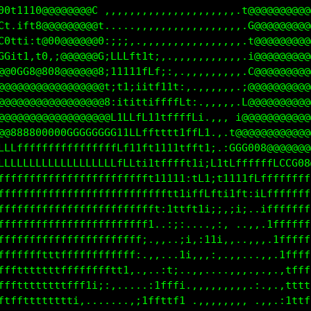
00t1110@@@@@@@@C ,,,,,,,,,,,,,,,,,,,,,.t@@@@@@@@@@@
Ct.ift8@@@@@@@@@t.....,,,,,,,,,,,,,,,,,.G@@@@@@@@@@
C0tti:t@00@@@@@@0:;;;,.,,,,,,,,,,,,,,,,.t@@@@@@@@@@
GGit1,t0,;@@@@@@G;LLLft1t;,.,,,,,,,,,,,.i@@@@@@@@@@
@@0GG8@808@@@@@@8;11111fLf;:,.,,,,,,,,,.C@@@@@@@@@@
@@@@@@@@@@@@@@@@@t;t1;iitf11t:,.,,,,,,.;@@@@@@@@@@@
@@@@@@@@@@@@@@@@@8:itittiffffLt:.,,,,,.L@@@@@@@@@@@
@@@@@@@@@@@@@@@@@@L1LLfL11tffffLi.,,, i@@@@@@@@@@@@
@@888800000GGGGGGGG11LLfftttt1ffL1.,.t@@@@@@@@@@@@@
LLLffffffffffffffffLf11ft1111tfft1;.:GGG008@@@@@@@@
LLLLLLLLLLLLLLLLLLLfLLti1tfffft1i;L1tLffffffLCCG08@
fffffffffffffffffffffffft11111:tL1;t1111fLfffffffff
ffffffffffffffffffffffffffftt1iffLfti1ft:iLffffffff
ffffffffffffffffffffffffft:1ttft1i;;,;i;..iffffffff
ffffffffffffffffffffffff1..:;:....,:, ..,,.1fffffff
fffffffffffffffffffffff;.,,..;i,:11i,,..,,,.1ffffff
ffffffftttffffffffffff:.,,...1i,,,:,.,,...,,.1fffff
ffftttttttfffffffftt1,.,..:t;..,,....,,,.,.,.,tffft
fffttttttttfff1i;:,.....:1fffi.,,,,,,,,,.:.,.,ttttt
ftfftttttttti,.......,;1ffttf1 .,,,,,,,, .,,.:1ttfL