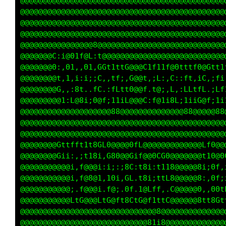
@@@@@@@@@@@@@@@@@@@@@@@@@@@@@@@@@@@@@@@@@@@@@
@@@@@@@@@@@@@@@@@@@@@@@@@@@@@@@@@@@@@@@@@@@@@
@@@@@@@@@@@@@@@@@@@@@@@@@@@@@@@@@@@@@@@@@@@@@
@@@@@@@@@@@@@@@@@@@@@@@@@@@@@@@@@@@@@@@@@@@@@
@@@@@@@@@@@@@@@@8@@@@@@@@@@@@@@@@@@@@@@@@@@@@
@@@@@@@C:i@01f@L:t@@@@@@@@@@@@@@@@@@@@@@@@@@@
@@@@@@@0:,01,,01,GGt1ttG@@@C1f11f@0tttf0@Gtt1
@@@@@@@@t,1,i:i;;C,,tf;,G@@t,;L:,C::ft,iC,;fi
@@@@@@@@G,,:8t..fC.:fLtt0@@f.t@;,L,:LLtfL.;Lf
@@@@@@@@@1:L@8i;0@f;11iL@@@C:f@1i8L;1iiG@f;1i
@@@@@@@@@@@@@@@@@@@@88@@@@@@@@@@@@@@88@@@@@88
@@@@@@@@@@@@@@@@@@@@@@@@@@@@@@@@@@@@@@@@@@@@@
@@@@@@@@@@@@@@@@@@@@@@@@@@@@@@@@@@@@@@@@@@@@@
@@@@@@@@Gttfft1t8GL0@@@@0fL@@@@@@@@@@@@@Lf0@@
@@@@@@@@Gii:,;t18i,G80@@Gif@@0CG0@@@@@@@t10@0
@@@@@@@@@@@i,f@@@i:i;:;8C:t8i:t118@@@@@8i;0f,
@@@@@@@@@@@i,f@8@1,10i,GL.t8i;ttL8@@@@@8:,0f;
@@@@@@@@@@@;.f@@@i.f@;.0f.1@Lff,.C@@@@@0,,00t
@@@@@@@@@@@LtG@@@LtG@ft8CtG@f1ttC@@@@@@8tt8Gt
@@@@@@@@@@@@@@@@@@@@@@@@@@@@@@8@@@@@@@@@@@@@@
@@@@@@@@@@@@@@@@@@@@@@@@@@@@81i8@@@@@@@@@@@@@