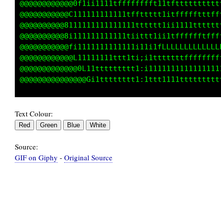
@@@@@@@@@@@@0f1ii1111tfffffffft11tftttttttttt
@@@@@@@@@@@C111111111111tffttttt1itffffftttff
@@@@@@@@@@8111111111111111tttttt1ii1111tttttt
@@@@@@@@@@8i111111111111tiittt1ii1tfffffftfff
@@@@@@@@@@@fi1111111111111i11i1fLLLLLLLLLLLLL
@@@@@@@@@@@@L11111111ttttti;i1tttttttffffffff
@@@@@@@@@@@@@0L11ttttttttt1:i1111111111111111
Text Colour:
Source:
GIF on Giphy
-
Original Source