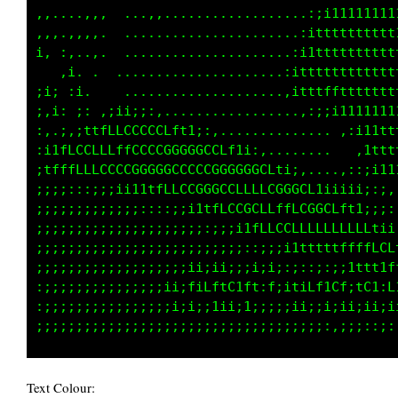
,,....,,,  ....,..................:;iiii1iiii
,,..,,,,.  ......................;11ttttttt11
;, :,..,.  ....................,;1ttttttttttt
 . ,i. .  ..,..................,;i1tttttttttt
;i; ;i    ........................,,:i1i11i11
:,i: ;,.,;ii;::,....................... ,: .,
:..;,;1tffLLCCCLLfti;:,..............   .,   
:i1fLLLLLfffLCCCCCCCCCLft1;:,........  .:iiii
;1tffffLLCCCCCCCCCCCCCCCCCCCCfti:,....,:;;itt
:;::::::;;;ii1ttfLLCCCCCCLffLCCGCCf1iiiii::;:
;;;;;;;;;;;::::::;;i1tfLCCCCLffffLCCCLft1:;::
;;;;;;;;;;;;;;;;;;;::::;;i1ffLLLLffffffLLLtii
;;;;;;;;;;;;;;;;;;;;;;;:;:::::;i1111ttffffLCf
;;;;;;;;;;;;;;;;;;:ii;ii:;;i;i;:;::::;;1tt11f
:;;;;;;;;;;;;;;:ii;fiLftC1ft:f;;tiLf1Cf;tC1:L
:;;;;;;;;;;;;;;;;i;i;;1ii;i;;;;;ii;;;;ii;ii;;
Text Colour: