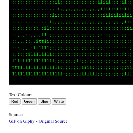
::::::::::::;i;;;;;;;;;;;;;;;iiiii;;iiii111tt
:::::::::,:;i;;;;;;;;;;;;;;;;;iiiiiiiiiiiiii1
:::::::::;i;;;;;;;;;;;;;;;;;;;;i;;;;;;;iiiiii
::::::,:;1;:;;;;;;;;;;;;;;;;;;;;;;;;;;;;;;iii
:::::,:it1::;;;;;;;;;;;;;;;;;;;;:::;;;;;;;;;i
::::,:i111;:;;;;;;;;;;;;;;;;;:;;;;;;;;;;;;;;;
,,,,;11111;::;;;;;;;;;;;;;;;;;:;;;;;::::::;;;
;iii1t111ii;::;;;;;;;;;;;;;;;;;;;;;:::::;;;;i
tttt1111111i;:;;;;;;;;;;;;;;;;;;;;;;;;;;ii11t
111111111111ii:;;;;;;;;;;;;;;;;;;;;;;;iii11tt
11111111111111i:;;;;iiiii;i;;;;;;;;;;iii1111t
Text Colour:
Source:
GIF on Giphy
-
Original Source