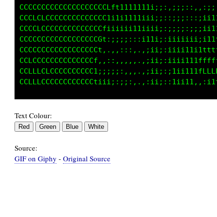
CCCCCCCCCCCCCCCCCCCCLft1111111ii;:,;;;::,,:;;
CCCLCLCCCCCCCCCCCCCC1i1i1111iii;;::;;;:::;ii1
CCCCLCCCCCCCCCCCCCCfiiiiii111iii;:;;;;:;;;ii1
CCCCCCLCCCCCCCCCCCGt:;;;;:::i11i;:iiiiiii;i11
CCCCCCCCCCCCCCCCCCt,.,,:::,.,;ii;:iiii11i1ttt
CCCCCCCCCCCCCCCCCf,,::,,,,,.,;ii;:iiii111ffff
CCLLLCCCCCCCCCCCC1;;;;;:,,,.,;ii;:;1ii111fLLL
Text Colour:
Source:
GIF on Giphy
-
Original Source