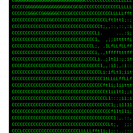
CGCGGGGGGGGGGGGGGGGGGGGGGGGCCCCCCCCCCCCCLLLLL
CCCCCCGGGGGGGGGGGGGGGGCGCCCCCCCCCCCCCCCCLLLLL
CCCCCCGGGGCCGGGGGCCCCGCCCCCCCCCCCCCCCLLLLLfft
CCCCCCCCCCCCCCCCCCCCCCCCCCCCCCCCCCCLft1tt1;:;
CCCCCCCCCCCCCCCCCCCCCCCCCCCCCCCCCt;,,::,::,:i
CCCCCCCCCCCCCCCCCCCCCCCCCCCCCCCLi.     ...:i;
CCCCCCCCCCCCCCCCCCCCCCCCCCCCCCC1,  ,;;ittttfi
CCCCCCCCCCCCCCCCCCCCCCCCCCCCCCL;, .1LfLLfLLff
CCCCCCCCCCCCCCCCCCCCCCCCCCCCCCCi,.,tfffftttff
CCCCCCCCCCCCCCCCCCCCCCCCCCCCCCCLi..;1t1i:;;it
CCCCCCCCCCCCCCCCCCCCCCCCCCCCCCCCC1,,:i1;,:i::
CCCCCCCCCCCCCCCCCCCCCCCCCCCCCCCCCLi:ifLt1;i1t
CCCCCCCCCCCCCCCCCCCCCCCCCCCCCCCCCC1tLLLLffLLf
CCCCCCCCCCCCCCCCCCCCCCCCCCCCCCCCCCLt1i;1iittt
CCCCCCCCCCCCCCCCCCCCCCCCCCCCCCCCCCCt1ii1t1;;i
CCCCCCCCCCCCCCCCCCCCCCCCCCCCCCCCCCCL1:::;ii;i
CCCCCCCCCCCCCCCCCCCCCCCCCCCCCCCCCCCCC1;;i1111
CCCCCCCCCCCCCCCCCCCCCCCCCCCCCCCCCCCCCf11t11i;
CCCCCCCCCCCCCCCCCCCCCCCCCCCCCCCCCCCCCC1:,.::,
CCCCCCCCCCCCCCCCCCCCCCCCCCCCCCCCCCCCLt;,  ;;:
CCCLCCCCCCCCCCCCCCCCCCCCCLLLLLfft1i;i;::..:::