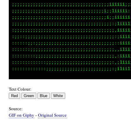
;;;;;;;;;;;;;;;;;;;;;;;;;;;;;;;;;;i;i1iii1;;i
;;;;;;;;;;;;;;;;;;;;;;;;;;;;;;;;;;;;;1iii1;;i
;;;;;;;;;;;;;;;;;;;;;;;;;;;;;;;;;;;;:iiiiii:i
;;;;;;;;;;;;;;;;;;;;;;;;;;;;;;;;;;;;:;1iii1;;
:;;;;;;;;;;;;;;;;;;;;;;;;;;;;;;;;;;;;:i1iiii;
:::::;:;;;;;;;;;;;;;;;;;;;;;;;;;;;;;;;:1iiii1
::;:::;;;;;;;;;;;;;;;;;;;;;;;;;;;;;;;;::1iiii
::;::::;;;;;;;;;;;;;;;;;;;;;;;;;;;;;;;;::1iii
:::::::::;;;;;;;;;;;;;;;;;;;;;;;;;;;;;;;,;111
::::::::::::;;;;;;;;;;;;;;;;;;;;;;;;;;;;;:i11
Text Colour:
Source:
GIF on Giphy
-
Original Source