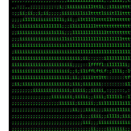
,,,;:,,;;;;;;;;:,:;;;i1iiiiiiii11ii;:;;iii;;t
,,:;;,,;;;;;;;;;:;i;;iiiiiiii11tt1i;;i1iiittt
:;;ii;ii;;i;;i;;;;;iiiiiii1ii1t1tt1iiit11ittt
;;;;11111iiiiiiii11i;ii;;i1t1111tttt11ttttttt
i;;iiiiii1i11111111;;;i1ii111111111tttttttttt
;;iiiiiiiiiiiii1111i;;;1111111111111ttttttttt
;;;iiiiiiiiiiiiiiii11ii1111111111111111tttttt
iiiiiiiiiiiiiiiiiiiii11111111111111111111111t
;iiiiiiiiiiiiiiiiiiiiiii11i11i;:;ii;11111111i
iiiiiiiiiiiiiiiiiiiiiiii;ii;;:1fLffti111111:;
iiiiiiiiiiiiiiiiiiiiiii;i;ii;ifLftfft;iiii:;t
iiiiiiiiiiiiiiiiiiiiiiiii;;i1ii1111;;::::::it
;iiiiiiiiiiiiiiiiiiiiii;iii;ii1iiii;:::::::::
;i;;;iiiiiiiiiiiiiiiiii;iiii;;;iiii11::iiiii:
;;;;;;;;;iiiiiiiiiiiiiii;iiiiii;ii1iiii111111
;;;;;;;;;;;;;iiiiiiiiiiii;iiiiii;iiiii1111111
;;;;;;;;;;;;;;;;;iiiiiiiii;;iiiiiiiiiii;;iiii
;;;;;;;;;;;;;;;;;;;;;;iiiiii;;;iiiiiiiiiiiii1
;;;;;;;;;;;;;;;;;;;;;;;;iiiiii;;;;iiiiiiiiiii
;;;;;;;;;;;;;;;;;;;;;;;;;;;;;iiii;;iiiiiiii;;
;;;;;;;;;;;;;;;;;;;;;;;;;;;;;;;;;ii;iiiiii;ii