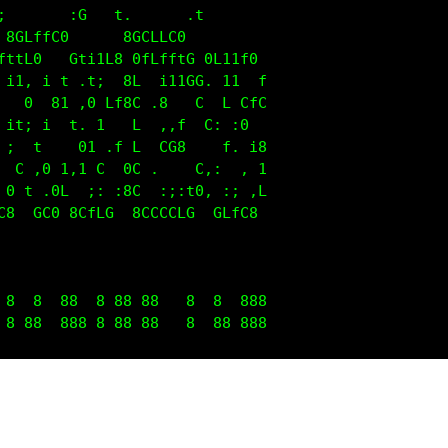
  GCLLC8    0CffCG8               888              
 .,iL   8t:.  ,;f   :,,.....f  f;.  .:10           
tt:  ;  :  :ff.  :  ,  :ttttG 1  .fL:  .0          
  8.  G    1  L::;8 ,  t      :  :  G:;:G          
  0   0 f   i0      ,  iGGG8  C.  :C               
ii,  t   G:  .t8    ,      0   0i   i0             
   ;G      C:  ,L   ,  iGCG      G;  .t            
L  ,0   CCC8 f.  1  ,  1      GCC0 C,  ;8          
 t  ,8 8   t  t   0 ,  1      ,  ;  C . C          
  i  ,8 i  .11.  :8 .  ,iiii1 t   i1,  ,0          
  8i;:f  Li,..,if8  i:::,,:,i  C1:..,;f8           
 8  8  88  8 88 8    8  8  888                     