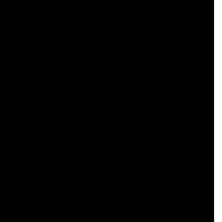
    

    

    

    

    

    

    

    

    

    

    

    

    

    

    

    

    

    

    
