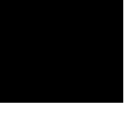
    

    

    

    

    

    

    

    

    

    

    

    
