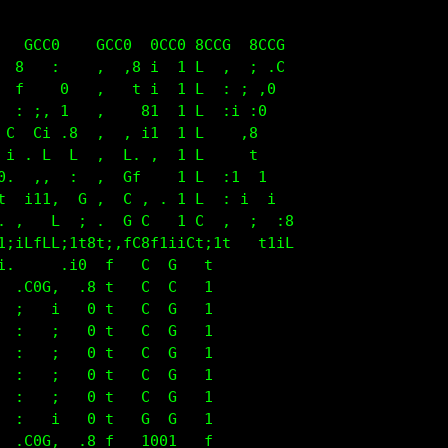
   GCC0    GCC0  0CC0 8CCG  8CCG                   
  8   :    ,  ,8 i  1 L  ,  ; .C                   
  f    0   ,   t i  1 L  : ; ,0                    
  : ;, 1   ,    81  1 L  :i :0                     
 C  Ci .8  ,  , i1  1 L    ,8                      
 i . L  L  ,  L. ,  1 L     t                      
0.  ,,  :  ,  Gf    1 L  :1  1                     
t  i11,  G ,  C , . 1 L  : i  i                    
. .   f  ; .  C C   1 L  ,  ;  :8                  
11L   811t ftt0  ft1L G11f   t1iL                  
  8CLCG    000   000                               
0:  .  .f 8.  0 8  .8                              
;  f 8,  0 ,  0 8. .8                              
:  C  :  0 ,  0 8. .8                              
;  C  ,  0 ,  0 8. .8                              
;  C  ,  0 ,  0 8. .8                              
;  C  ,  0 ,  0 8. .8                              
;  L 8,  0 .  G 0. .8                              
G:  .  .f  L,  ,  ,L                               