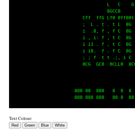
                                      0CC0   
               1,,,C  i,,i 8:,,f  G,,,G C,,,.
               i   ,  ;  ; 8.  t  G   C f   t
               1    t ;  ; 8,  t  G   C f  . 
               1    .8;  ; 8,  t  G   C f  . 
               1  ,, 1i  ; 8,  t  G   C f   i
               1  ;C  .  ; 8,  t  G   C f   .
               1  : ;    ; 8,  t  G   C f  . 
               1  : 0.   ; 8.  t  G   C f  .8
               i  ,  t   ;  1   i1,  :8 f   8
               f::i   i::1   Ci:..,;f8  C::;8
                       888 88  888   8  8  8 
Text Colour: