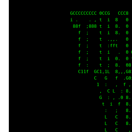
                      GCCCCCCCCC 0CCG   CCC8 
                      i .    . , t  i  8   0 
                       88f  ;888 t  i  8.  0 
                         f  ;    t  i  8.  0 
                         f  ;    t  .,,.   0 
                         f  ;    t  :fft   0 
                         f  ;    t  i   .  0 
                         f  ;    t  i  0.  0 
                         f  :    t  ;  8   08
                         C11f    C1tL  811t 8
                                   0GG    0GG
                                   1  C  L  t
                                    : :  : : 
                                    G  GG .0 
                                     t ;; f  
                                      :  ;   
                                      f  f   
                                      t  f   
                                      t  f   