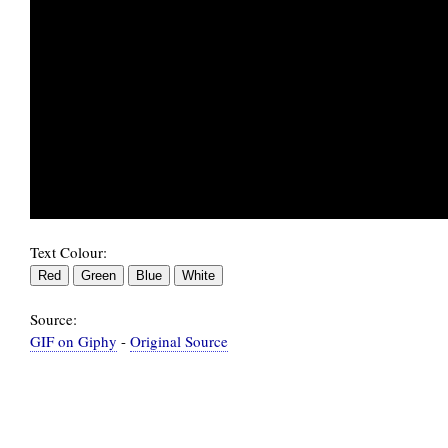
                                             
Text Colour:
Source:
GIF on Giphy
-
Original Source