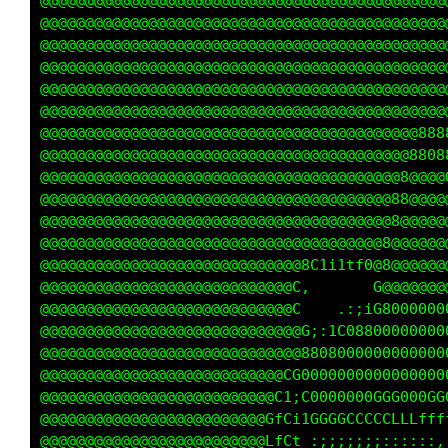
@@@@@@@@@@@@@@@@@@@@@@@@@@@@@@@@@@@@@@@@@@@@@
@@@@@@@@@@@@@@@@@@@@@@@@@@@@@@@@@@@@@@@@@@@@@
@@@@@@@@@@@@@@@@@@@@@@@@@@@@@@@@@@@@@@@@@@@@@
@@@@@@@@@@@@@@@@@@@@@@@@@@@@@@@@@@@@@@@@@@@@@
@@@@@@@@@@@@@@@@@@@@@@@@@@@@@@@@@@@@@@@@@@@@@
@@@@@@@@@@@@@@@@@@@@@@@@@@@@@@@@@@@@@@@@@@@@@
@@@@@@@@@@@@@@@@@@@@@@@@@@@@@@@@@@@@@@@@@@888
@@@@@@@@@@@@@@@@@@@@@@@@@@@@@@@@@@@@@@@@@8008
@@@@@@@@@@@@@@@@@@@@@@@@@@@@@@@@@@@@@@@@8@@@8
@@@@@@@@@@@@@@@@@@@@@@@@@@@@@@@@@@@@@@@8@@@@@
@@@@@@@@@@@@@@@@@@@@@@@@@@@@@@@@@@@@@@88@@@@@
@@@@@@@@@@@@@@@@@@@@@@@@@@@@@@@@@@@@@@8@@@@@@
@@@@@@@@@@@@@@@@@@@@@@@@@@@@@@CttfLC@88@@@@@@
@@@@@@@@@@@@@@@@@@@@@@@@@@@@L:      i8@@@@@@@
@@@@@@@@@@@@@@@@@@@@@@@@@@@@i      .;88888800
@@@@@@@@@@@@@@@@@@@@@@@@@@@@01..:tCG000000000
@@@@@@@@@@@@@@@@@@@@@@@@@@@@@@GC0800000000000
@@@@@@@@@@@@@@@@@@@@@@@@@@@@80000000000000000
@@@@@@@@@@@@@@@@@@@@@@@@@@C1L0000000000000000
@@@@@@@@@@@@@@@@@@@@@@@@@0ft:G0GG0GG00GGGGGGG
@@@@@@@@@@@@@@@@@@@@@@@@8LfC;1LCCCLLLLfffttt1