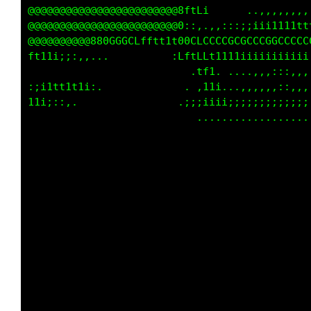
@@@@@@@@@@@@@@@@@@@@@@@@8LLG1 ,::::,,,::::,,,
@@@@@@@@@@@@@@@@@@@@@888Cii1.     ....,,::::,
@@8800GGCLfft11ii;::,,. :i;:;;iiii1111ttttfff
:,,..                ,;t@8GCCCGGGGGCCCCCCCCCC
              .:i1fCCCf1i;1ff1;;;;;;;;;;;;;;;
        ,:itLCCCfti:.      if1. ....,,,::::,,
 .,;1fLCCCfti:.         .,,,11i,,,,::::::::::
fCCCf1;,.               .:;:;;;;;;;;;;;;;;;;;
..                                           