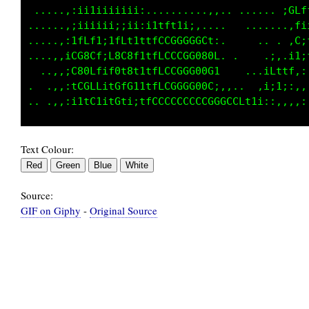
.....,:;i11iiiiiii: ............  .......CGLf
.....,:iiiiii;i;i;,,::::,.....,.  .......iff;
....,:1fCLti1LCL1f1tLCCCCLf1;,..     .... 1f:
 ...,:LG8Gfi18C8LCttLCCCGG000C; .  .......f1i
 ..,,:f80Cf110t0Cf1tLLCCGGG00Gi    . .1t;t;:;
  .,,:iLCCL1iGfGff1tLLCGGGG0GC;,,.. .iii;,.,,
Text Colour:
Source:
GIF on Giphy
-
Original Source