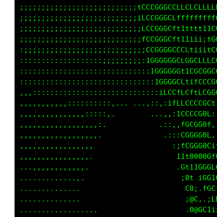
;;;;;;;;;;;;;;;;;;;;;;;;;;:... ..    ..,:i111
;;;;;;;;;;;;;;;;;;;;;;;;;;,....     ..,;i1111
;;;;;;;;;;;;;;;;;;;;;;;;;;. ....     .:;i1111
;;;;;;;;;;;;;;;;;;;;;;;;;;,  ....... .:;i11tf
:;;;;;;;;;;;;;;;;;;;;;;;;;:. .,,......,;i111L
:::::::::::::::::::;;;;;;;;,  :;:,...,,:;ii1f
::::::::::::::::::::::::::;:.  ;11t;,,::::iit
::::::::::::::::::::::::::::.. .i1ff:,:;:::i1
,,,:::::::::::::::::::::::::::..,i1t:,;;;;:it
,,,,,,,,,,,::::::::::,.......,....,;,,;i;;:it
,,,,,,,,,,,,,,,:::::,.         .;;;i:,;ii;:it
,,,,,,,,,,,,,,,,,,:.            .i1i:,;ii;:it
,,,,,,,,,,,,,,,,,,.               ;f;,:;ii;it
,,,,,,,,,,,,,,,,,                  iGi,:;ii1t
.,,,,,,,,,,,,,,,.                   t0i,:;itf
...,,,,,,,,,,,,.                    .GG,,:itf
.............,.                      ;8f,,:1f
..............                        C81.,;t
..............                        ;@8t,,:
..................                    .0@@0f;