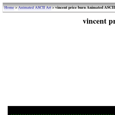
vincent price burn Animated ASCII 
Home
>
Animated ASCII Art
>
vincent p