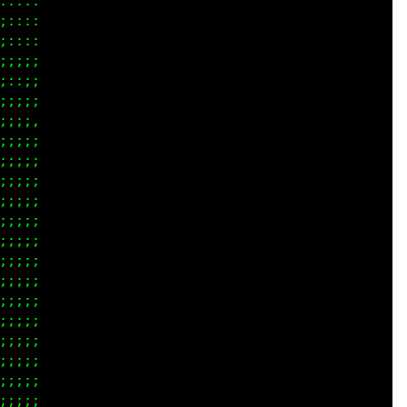
;;;;

;;;;

;;;;

;;;;

;;;;

;;;;

;;;;

;;;;

;;;;

;;;;

;;;;

;;;;

;;;;

;;;;

;;;;

;;;;

;;;;

;;;;

;;;;

;;;;

;;;;
