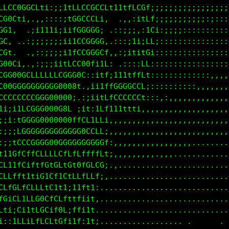
1i1tfffLft1i::;1fCCGGGGG00000GGGCCi...:;;;;;;;;;;;:
1i1tffttt111ii::;tLCGGGG0GGGCCCCLL;..,;;;;;;;:;::::
1tfft1i;;1GGf1i;,;1fCCCGfttt1iiii1;,:;;::::::::::::
LLfft1fCCC00CLfft11LCCCt.....:;iii:::::::::::::::::
CLCCCLLLLCLLLCCCCLfLGGCftffffti;ti:::::::::::::::::
CCCCGGCCLLLLLCCCCLfLGGGCLLLLLft;1::::::::::::::::::
LLCCCCGCCCGGG0GCCLffG0GCLCLLLfLCt:::::::::::::,,,,,
fLCCCGGG000000CCCLfLG0GCCCCCCCLCt:::::::::,,,,,,,,,
fLLCGGG00000GCLLffLLG0GCCCCCLLLL;,:,,,,,,,,,,,,,,,,
ffLCGGGGGGCLftfCLLLCG0GCCCCLLLL1,,,,,,,,,,,,,,,,,,,
ffLLCCGCLLC0Gi11tLLG880CLLCLLf1,,,,,,,,,,,,,,,,,,,,
fLLCCCLLCGGG0Ct;::itffLfLLCLLt:,,,,,,,,,,,,,,,,,,,,
tfffLffCLLLftfLLt::::ifLLLLLf;,,,,,,,,,,,,.........
tff11t1111iiiii11ii1t1111tfL1.,,,,.,,,.............
tfLLtttt111111ttfLt11i;:;;it1;,....................
ffLCGGGCCCLLfLftttt111i;;:;;;;,....................
ffLCCCCCLLLLLLCCCCLffffLff;,,......................
ttfLCCCCCCLfft11tttttttfLt,........................
;i1fLLCCGGGGGGCLLt1tttff1,.........................
.,,:itLCCCCCLLfffffffft;..................    .....