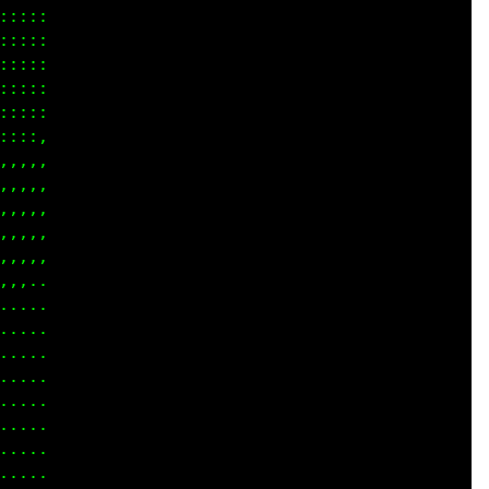
::::

::::

::::

::::

::::

:::,

,,,,

,,,,

,,,,

,,,,

,,,,

,,..

....

....

....

....

....

....

....

.. .
