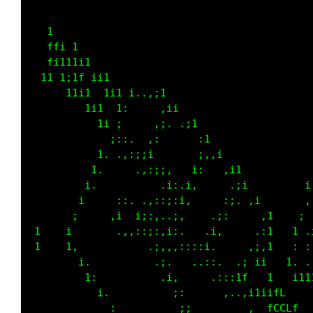
           1                                 
           ff1                               
          ff111i                             
          111ii i1                           
            11i f1i                          
               iiff;i  1ii                   
                1;1f1i;.  .;1                
                  i11      .;i               
                  ii,.   .::. ,i             
                i.  :;:,,:.     ,1          i
           1  1,      ,;i,      ::;         ,
            1:          .:;,  ,;,  :1      ; 
           ;.    .;:.  ...;;.;:     .i    1 .
         1,      :1 1::::,:;:.     ,:,:1  : :
       1 1.       .,:::,.,:.     ,;,.  .i1. .
          1,          ;::i:,.  ,;,      .1i11
            ,         .;  .,::i,      ,,;    
             ,         :;     ::   .:i;:1    