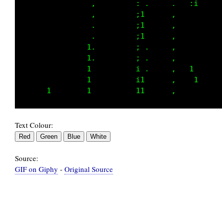
            1          ii      ;      :i     
            ;          1:      ;             
            :         , .      i             
            .         : .     .              
           1          ; .     .              
           i          i       ,              
           ;          11      :              
           :         . i      ;              
Text Colour:
Source:
GIF on Giphy
-
Original Source